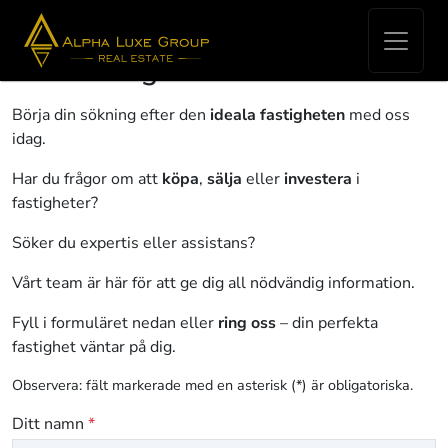
Hitta din perfekta fastighet i
Istrien idag!
Börja din sökning efter den
ideala fastigheten
med oss
idag.
Har du frågor om att
köpa
,
sälja
eller
investera
i
fastigheter?
Söker du expertis eller assistans?
Vårt team är här för att ge dig all nödvändig information.
Fyll i formuläret nedan eller
ring oss
– din perfekta
fastighet väntar på dig.
Observera: fält markerade med en asterisk (*) är obligatoriska.
Ditt namn
*